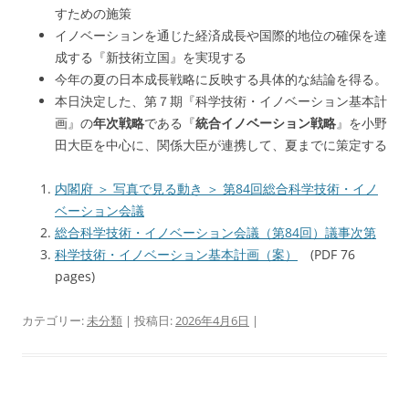
すための施策
イノベーションを通じた経済成長や国際的地位の確保を達
成する『新技術立国』を実現する
今年の夏の日本成長戦略に反映する具体的な結論を得る。
本日決定した、第７期『科学技術・イノベーション基本計
画』の
年次戦略
である『
統合イノベーション戦略
』を小野
田大臣を中心に、関係大臣が連携して、夏までに策定する
内閣府 ＞ 写真で見る動き ＞ 第84回総合科学技術・イノ
ベーション会議
総合科学技術・イノベーション会議（第84回）議事次第
科学技術・イノベーション基本計画（案）
(PDF 76
pages)
カテゴリー:
未分類
| 投稿日:
2026年4月6日
|