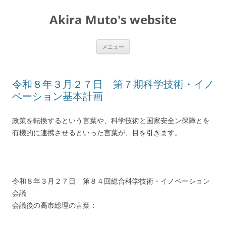
コ
ン
Akira Muto's website
テ
ン
ツ
へ
ス
メニュー
キ
ッ
プ
令和８年３月２７日 第７期科学技術・イノ
ベーション基本計画
政策を転換するという言葉や、科学技術と国家安全ン保障とを
有機的に連携させるといった言葉が、目を引きます。
令和８年３月２７日 第８４回総合科学技術・イノベーション
会議
会議後の高市総理の言葉：