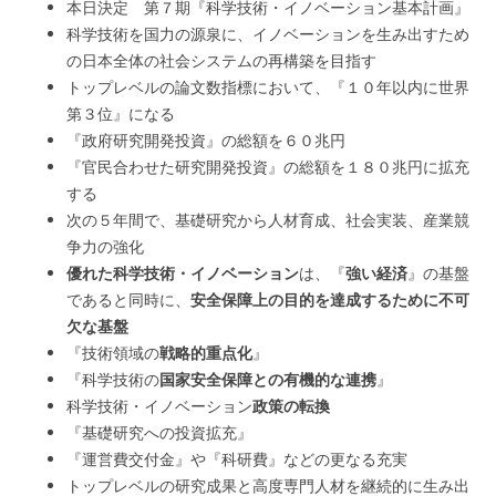
本日決定 第７期『科学技術・イノベーション基本計画』
科学技術を国力の源泉に、イノベーションを生み出すため
の日本全体の社会システムの再構築を目指す
トップレベルの論文数指標において、『１０年以内に世界
第３位』になる
『政府研究開発投資』の総額を６０兆円
『官民合わせた研究開発投資』の総額を１８０兆円に拡充
する
次の５年間で、基礎研究から人材育成、社会実装、産業競
争力の強化
優れた科学技術・イノベーション
は、『
強い経済
』の基盤
であると同時に、
安全保障上の目的を達成するために不可
欠な基盤
『技術領域の
戦略的重点化
』
『科学技術の
国家安全保障との有機的な連携
』
科学技術・イノベーション
政策の転換
『基礎研究への投資拡充』
『運営費交付金』や『科研費』などの更なる充実
トップレベルの研究成果と高度専門人材を継続的に生み出