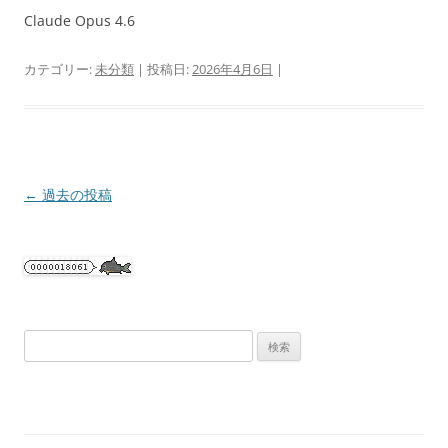
Claude Opus 4.6
カテゴリー:
未分類
| 投稿日:
2026年4月6日
|
投
←
過去の投稿
稿
ナ
ビ
ゲ
ー
検
シ
索:
ョ
ン