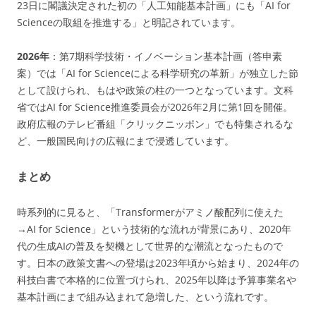
23日に閣議決定された初の「人工知能基本計画」にも「AI for
Scienceの取組を推進する」と明記されています。
2026年
：第7期科学技術・イノベーション基本計画（答申素
案）では「AI for Scienceによる科学研究の革新」が独立した節
として設けられ、もはや政策の柱の一つとなっています。文科
省ではAI for Science推進委員会が2026年2月に第1回を開催。
政府広報のテレビ番組「クリックニッポン」でも特集されるな
ど、一般国民向けの広報にまで浸透しています。
まとめ
時系列的に見ると、「Transformerがアミノ酸配列に使えた
→AI for Science」という技術的な流れが背景にあり、2020年
代の生成AIの普及を契機として世界的な潮流となったもので
す。日本の政策文書への登場は2023年頃から始まり、2024年の
科技白書で本格的に位置づけられ、2025年以降は予算事業名や
基本計画にまで組み込まれて急増した、という流れです。