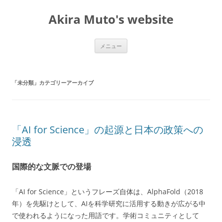
コ
ン
Akira Muto's website
テ
ン
ツ
へ
ス
メニュー
キ
ッ
プ
「
未分類
」カテゴリーアーカイブ
「AI for Science」の起源と日本の政策への
浸透
国際的な文脈での登場
「AI for Science」というフレーズ自体は、AlphaFold（2018
年）を先駆けとして、AIを科学研究に活用する動きが広がる中
で使われるようになった用語です。学術コミュニティとして