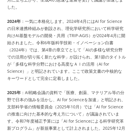
した。
2024年
：一気に本格化します。2024年4月にはAI for Science
の日米連携枠組みが創設され、理化学研究所において科学研究
向けAI基盤モデルの開発・共用（TRIP-AGIS）が2024年4月に開
始されました。令和6年版科学技術・イノベーション白書
（2024年）では、第4章の章立てとして「AIの多様な研究分野
での活用が切り拓く新たな科学」が設けられ、第1節のタイトル
が「多様な科学分野における高度なＡＩの活用（AI for
Science）」と明記されています。ここで政策文書の中核的な
キーワードとして完全に定着しました。
2025年
：AI戦略会議の資料で「医療、創薬、マテリアル等の分
野で日本の強みを活かし、AI for Scienceを加速」と明記され、
文部科学省の情報委員会（2025年10月）では「AI for Science
の推進に向けた基本的な考え方について」が議論されていま
す。令和7年度補正予算には「AI for Scienceによる科学研究革
新プログラム」が新規事業として計上されました。2025年12月